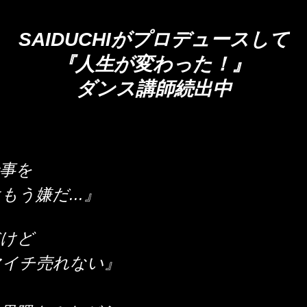
SAIDUCHIがプロデュースして
『人生が変わった！』
ダンス講師続出中
事を
う嫌だ...』
だけど
マイチ売れない』