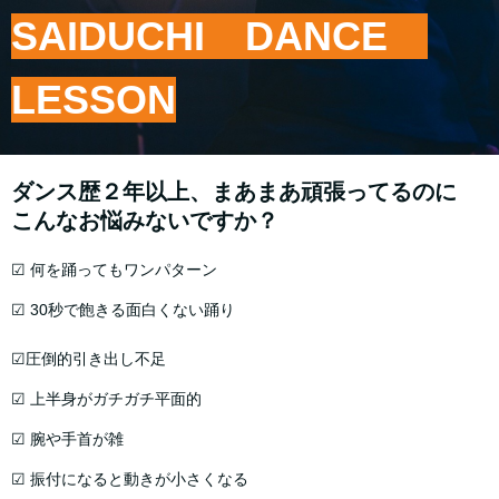
SAIDUCHI DANCE
LESSON
ダンス歴２年以上、まあまあ頑張ってるのに
こんなお悩みないですか？
☑ 何を踊ってもワンパターン
☑ 30秒で飽きる面白くない踊り
☑圧倒的引き出し不足
☑ 上半身がガチガチ平面的
☑ 腕や手首が雑
☑ 振付になると動きが小さくなる