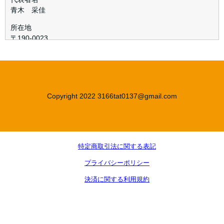
青木 采佳
所在地
〒190-0023
東京都 立川市柴崎町 ６−１９−９ B303
お問い合わせ
お問い合わせ用メールアドレス: 3166tat0137@gmail.com
お問い合わせ用電話番号: 09074055396
Copyright 2022 3166tat0137@gmail.com
商品代金
商品ごとに個別に当社ウェブサイト上に表示されます。
表示価格は税込となります。
商品代金以外の必要料金
特定商取引法に関する表記
なし
プライバシーポリシー
営業時間
決済に関する利用規約
平日10時〜18時
商品代金のお支払方法
クレジットカード決済 コンビニ決済 銀行振込決済